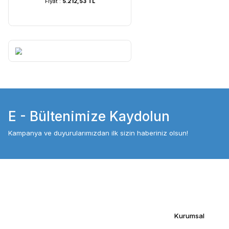
UVC Lamba | 60 Watt ...
UVC Lamba | 36
Fiyat :
5.212,53 TL
Fiyat :
4.054