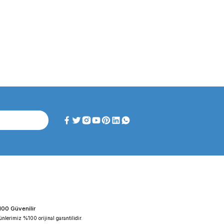
ghtlab WF-HT 45 F ...
FAITHFUL WGL-45B Fan ...
iyat :
39.151,92 TL
Fiyat :
39.151,92 TL