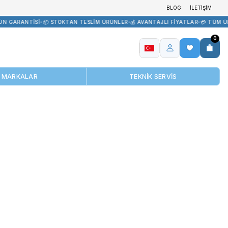
İR TEDARİK
•
🏷️ ORİJİNAL ÜRÜN GARANTİSİ
•
📦 STOKTAN TESLİM ÜR
MARKALAR