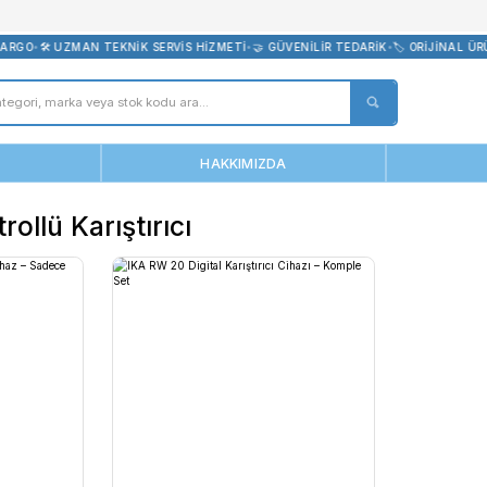
bevreni.com
E ÜCRETSİZ KARGO
•
🛠️ UZMAN TEKNİK SERVİS HİZMETİ
•
🤝 GÜVENİL
ANASAYFA
HAKKIMIZDA
Hız Kontrollü Karıştırıcı