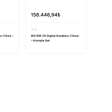
3,25₺
158.446,94₺
IKA
igital Karıştırıcı Cihaz –
IKA RW 20 Digital Karıştırıcı 
haz
– Komple Set