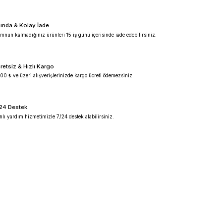
%100 Güvenilir
Ürünlerimiz %100 orijinal garantilidir.
Anında & Kolay İade
Memnun kalmadığınız ürünleri 15 iş günü içeris