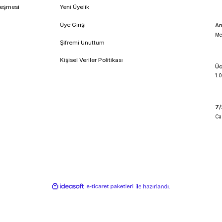
!
umsal
Üyelik
feli Satış Sözleşmesi
Yeni Üyelik
lik ve Güvenlik
Üye Girişi
 İade Koşullari
Şifremi Unuttum
o Takibi
Kişisel Veriler Politikası