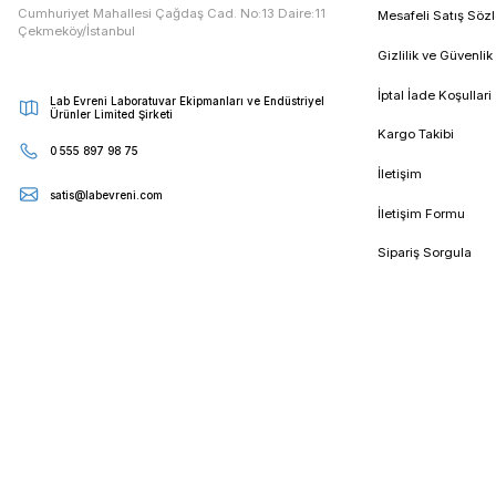
E - Bültenimize Kaydolun
Kampanya ve duyurularımızdan ilk sizin haberiniz olsun
Kur
Cumhuriyet Mahallesi Çağdaş Cad. No:13 Daire:11
Mesa
Çekmeköy/İstanbul
Gizli
İptal
Lab Evreni Laboratuvar Ekipmanları ve Endüstriyel
Ürünler Limited Şirketi
Karg