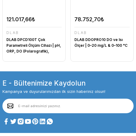
121.017,66₺
78.752,70₺
DLAB
DLAB
DLAB DPCD100T Çok
DLAB DDOPRO10 DO ve Isı
Parametreli Ölçüm Cihazı | pH,
Ölçer | 0–20 mg/L & 0–100 °C
ORP, DO (Polarografik),
İletkenlik, TDS, Tuzluluk,
Direnç ve Sıcaklık ölçer
E - Bültenimize Kaydolun
Kampanya ve duyurularımızdan ilk sizin haberiniz olsun!