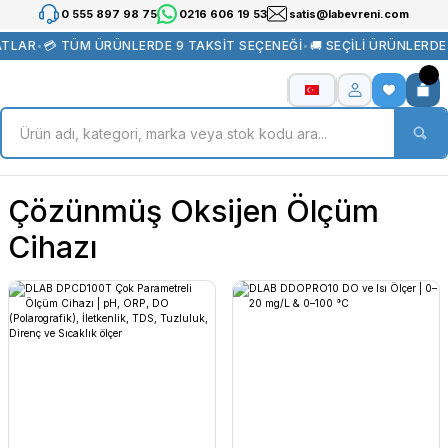
0 555 897 98 75
0216 606 19 53
satis@labevreni.com
ATLAR
•
💳 TÜM ÜRÜNLERDE 9 TAKSİT SEÇENEĞİ
•
🚚 SEÇİLİ ÜRÜNLERD
Çözünmüş Oksijen Ölçüm
Cihazı