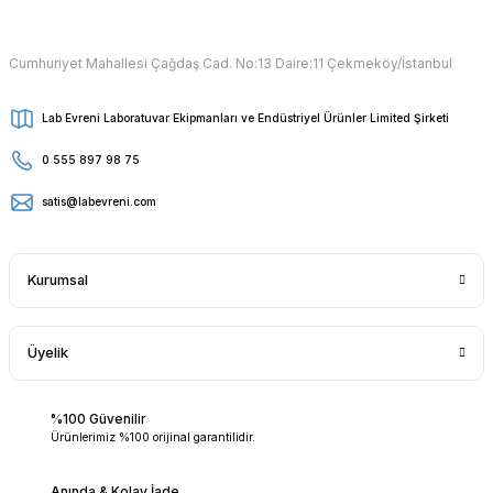
Cumhuriyet Mahallesi Çağdaş Cad. No:13 Daire:11 Çekmeköy/İstanbul
Lab Evreni Laboratuvar Ekipmanları ve Endüstriyel Ürünler Limited Şirketi
0 555 897 98 75
satis@labevreni.com
Kurumsal
Üyelik
%100 Güvenilir
Ürünlerimiz %100 orijinal garantilidir.
Anında & Kolay İade