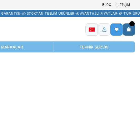
EDARİK
•
🏷️ ORİJİNAL ÜRÜN GARANTİSİ
•
📦 STOKTAN TESLİM ÜRÜNL
MARKALAR