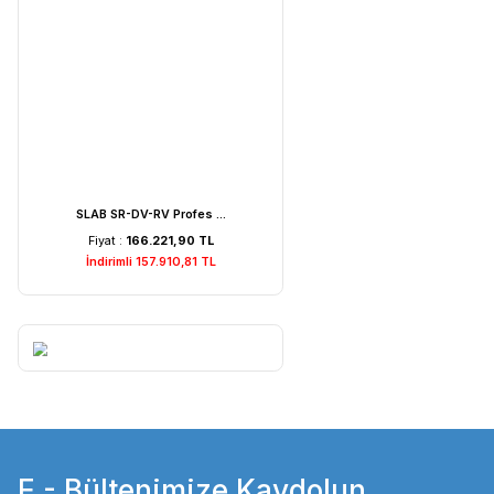
Weightlab WF-MIA1 Is ...
Fiyat :
7.529,22 TL