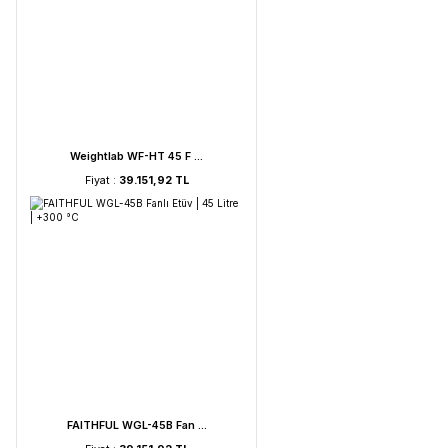
UVC Lamba | 30 Watt ...
Fiyat :
2.895,85 TL