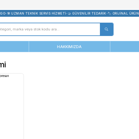
bevreni.com
CRETSİZ KARGO
•
🛠️ UZMAN TEKNİK SERVİS HİZMETİ
•
🤝 GÜVENİLİR T
ANASAYFA
HAKKIMIZDA
i Gözlemi