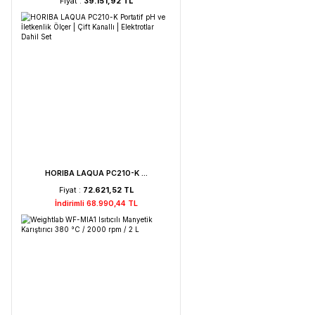
Weightlab WF-HT 45 F ...
Fiyat :
39.151,92 TL