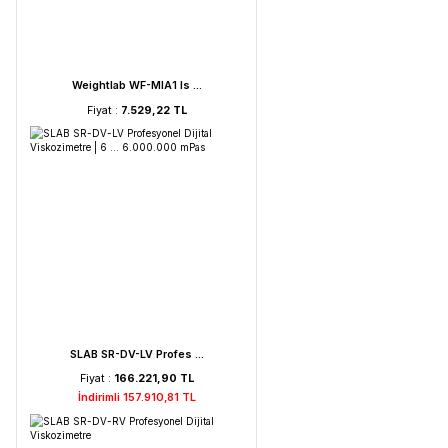
FAITHFUL WGL-45B Fan ...
Fiyat :
39.151,92 TL
HORIBA LAQUA PC210-K ...
Fiyat :
72.621,52 TL
İndirimli 68.990,44 TL