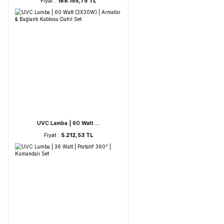
HORIBA LAQUA WQ-330- ...
Fiyat :
188.155,75 TL