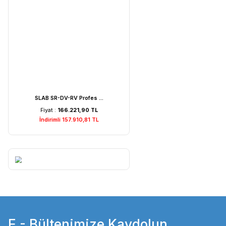
Weightlab WF-MIA1 Is ...
Fiyat :
7.529,22 TL