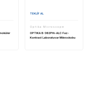
TEKLİF AL
Microscope
Optika Microscope
382PLi-ALC Binoküler
OPTIKA B-382PHi-ALC Faz-
Mikroskobu
Kontrast Laboratuvar Mikro