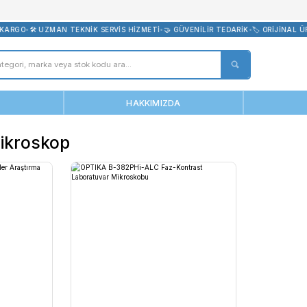
bevreni.com
E ÜCRETSİZ KARGO
•
🛠️ UZMAN TEKNİK SERVİS HİZMETİ
•
🤝 GÜVENİL
ANASAYFA
HAKKIMIZDA
stemli Mikroskop