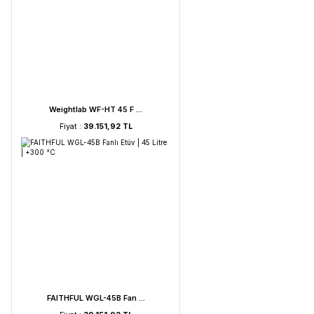
UVC Lamba | 30 Watt ...
Fiyat :
2.895,85 TL