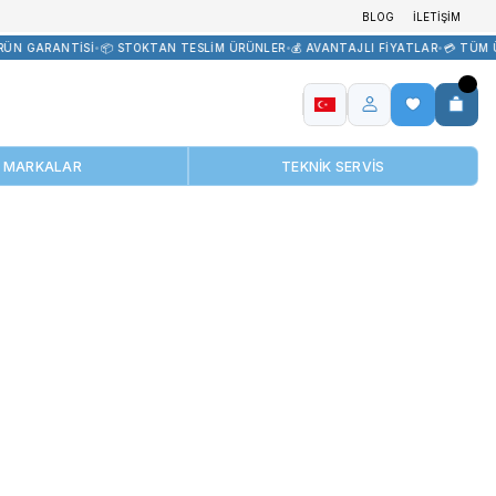
İR TEDARİK
•
🏷️ ORİJİNAL ÜRÜN GARANTİSİ
•
📦 STOKTAN TESLİM ÜR
MARKALAR