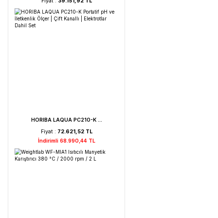
Weightlab WF-HT 45 F ...
Fiyat :
39.151,92 TL