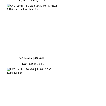
HORIBA LAQUA WQ-330- ...
Fiyat :
188.155,75 TL