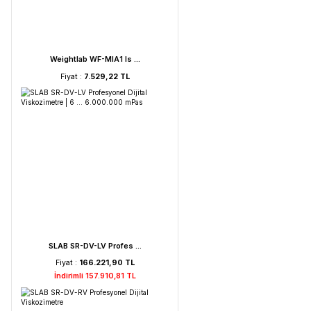
FAITHFUL WGL-45B Fan ...
Fiyat :
39.151,92 TL
HORIBA LAQUA PC210-K ...
Fiyat :
72.621,52 TL
İndirimli 68.990,44 TL