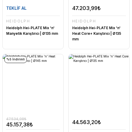
47.203,99₺
TEKLİF AL
HEIDOLPH
HEIDOLPH
Heidolph Hei-PLATE Mix 'n'
Heidolph Hei-PLATE Mix 'n'
Manyetik Karıştırıcı | Ø135 mm
Heat Core+ Karıştırıcı | Ø135
mm
%5 İndirimli
47.534,08₺
44.563,20₺
45.157,38₺