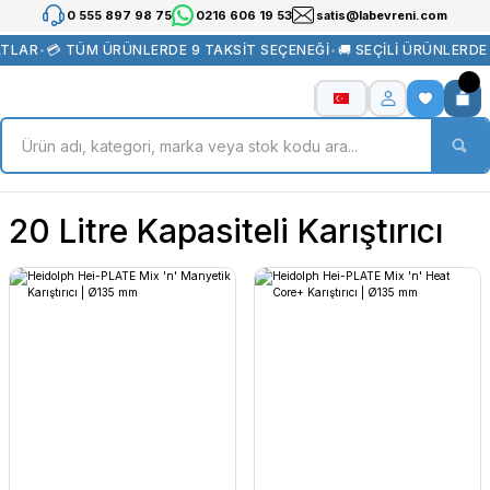
0 555 897 98 75
0216 606 19 53
satis@labevreni.com
ATLAR
•
💳 TÜM ÜRÜNLERDE 9 TAKSİT SEÇENEĞİ
•
🚚 SEÇİLİ ÜRÜNLERDE
20 Litre Kapasiteli Karıştırıcı