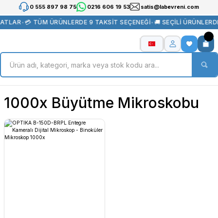
0 555 897 98 75
0216 606 19 53
satis@labevreni.com
YATLAR
•
💳 TÜM ÜRÜNLERDE 9 TAKSİT SEÇENEĞİ
•
🚚 SEÇİLİ ÜRÜNLER
1000x Büyütme Mikroskobu