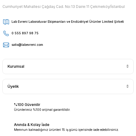
Cumhuriyet Mahallesi Çağdaş Cad. No:13 Daire:11 Çekmeköy/İstanbul
Lab Evreni Laboratuvar Ekipmanları ve Endüstriyel Ürünler Limited Şirketi
0 555 897 98 75
satis@labevreni.com
Kurumsal
Üyelik
%100 Güvenilir
Ürünlerimiz %100 orijinal garantilidir.
Anında & Kolay İade
Memnun kalmadığınız ürünleri 15 iş günü içerisinde iade edebilirsiniz.