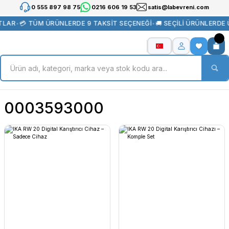
0 555 897 98 75
0216 606 19 53
satis@labevreni.com
TLAR
•
💳 TÜM ÜRÜNLERDE 9 TAKSİT SEÇENEĞİ
•
🚚 SEÇİLİ ÜRÜNLERDE
0003593000