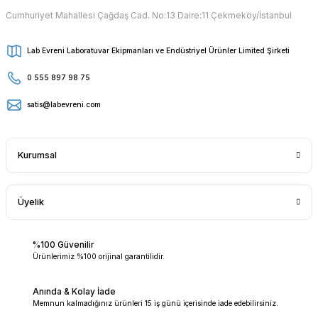
Cumhuriyet Mahallesi Çağdaş Cad. No:13 Daire:11 Çekmeköy/İstanbul
Lab Evreni Laboratuvar Ekipmanları ve Endüstriyel Ürünler Limited Şirketi
0 555 897 98 75
satis@labevreni.com
Kurumsal
Üyelik
%100 Güvenilir
Ürünlerimiz %100 orijinal garantilidir.
Anında & Kolay İade
Memnun kalmadığınız ürünleri 15 iş günü içerisinde iade edebilirsiniz.