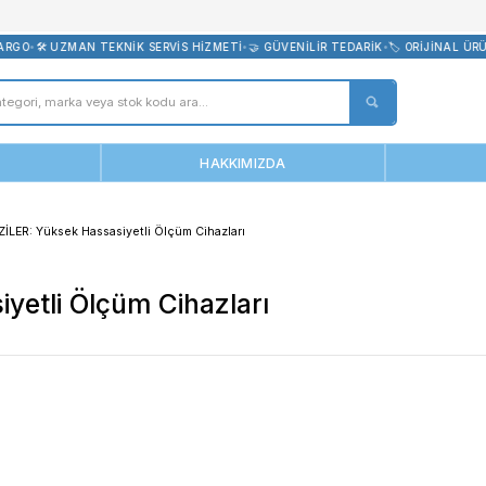
bevreni.com
ÜCRETSİZ KARGO
•
🛠️ UZMAN TEKNİK SERVİS HİZMETİ
•
🤝 GÜVENİLİR
ANASAYFA
HAKKIMIZDA
HASSAS TERAZİLER: Yüksek Hassasiyetli Ölçüm Cihazları
ssasiyetli Ölçüm Cihazları