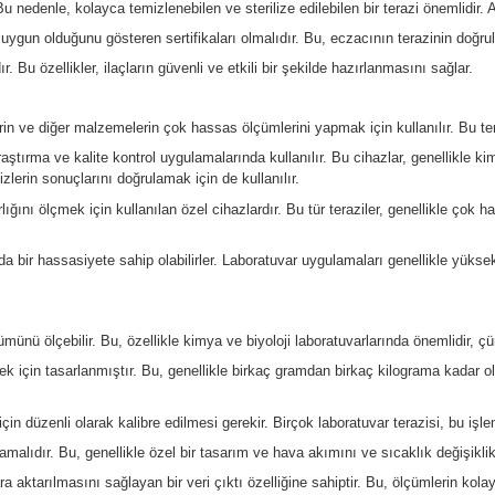
ölçmek için terazinin yüksek bir hassasiyete sahip olması gerek
dır. Bu, ilaçların güvenli ve etkili olması için önemlidir.
vam etmesi için düzenli olarak kalibre edilmesi gerekmektedir. 
ortamında bulunur ve terazinin kullanımı kolay ve anlaşılır olmalıd
rtam gerektirir. Bu nedenle, kolayca temizlenebilen ve sterilize 
len standartlara uygun olduğunu gösteren sertifikaları olmalıdır. 
ndurmalıdır. Bu özellikler, ilaçların güvenli ve etkili bir şekil
asal bileşenlerin ve diğer malzemelerin çok hassas ölçümlerini 
 genellikle araştırma ve kalite kontrol uygulamalarında kullanıl
tırma ve analizlerin sonuçlarını doğrulamak için de kullanılır.
emelerin ağırlığını ölçmek için kullanılan özel cihazlardır. Bu 