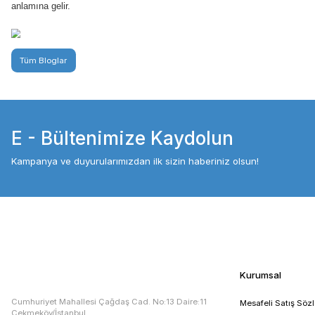
Hassas terazi fiyatları, ölçüm kapasitesine, hassasiyete, ma
Fiyatlar, 1000TLseviyelerinden başlar ve 25.000TL'ye kadar çı
Hassas Terazi Üreticileri
Hassas terazi üreticileri arasında A&D, Mettler Toledo, Ohaus
dayanıklılıkları ile bilinirler.
Hassas teraziler, hassasiyet ve ölçüm kapasitesi gerektiren bir
çeşitli seçenekler sunar. Fiyatları genellikle hassasiyetlerine
Hassas terazi üretiminde lider olan birkaç büyük şirket vardır.
•
A&D
: Japonya merkezli bu şirket, hassas terazilerin yanı sı
sunarlar.
•
Mettler Toledo
: İsviçre merkezli Mettler Toledo, hassas ter
malzemeler kullanmaları ve mükemmel müşteri hizmetleri sunm
•
Ohaus
: ABD merkezli Ohaus, laboratuvar, eğitim ve endüstri
•
Adam Equipment
: Bu İngiliz şirketi, çeşitli endüstriler 
Türkiye'de ise, hassas terazi üretimi konusunda bazı önemli 