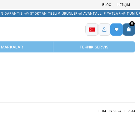
 TEDARİK
•
🏷️ ORİJİNAL ÜRÜN GARANTİSİ
•
📦 STOKTAN TESLİM ÜRÜ
MARKALAR