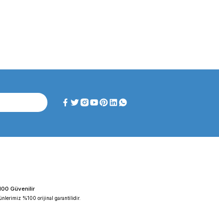
enel olarak, daha hassas ve daha yüksek kapasiteli teraziler dah
alar, çeşitli kapasitelerde ve hassasiyetlerde teraziler üretirle
erazi tipleri ve bu cihazların geniş fiyat aralığı, hassas ağırlık
akkında bazı bilgiler bulunmaktadır:
 genellikle yüksek kaliteli ve dayanıklıdır ve geniş bir hassasiye
bir ürün yelpazesi sunar ve hassas ölçümler için tercih edilen bir
kle sağlam, güvenilir ve maliyet etkilidir ve geniş bir ölçüm kap
ikle dayanıklı, kullanıcı dostu ve fiyat açısından rekabetçi olara