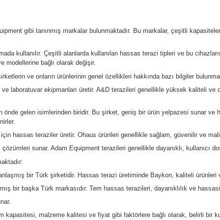
gulamalarda kullanılır. Bu cihazlar, miligram hatta mikrogram düz
ır. Bu faktörlerin birçoğu, hassas terazinin üretim süreci ve kull
üyük bir etkiye sahiptir. Daha hassas ölçümler yapabilen terazile
 bir başka faktördür. Daha yüksek ölçüm kapasitesine sahip teraz
arını belirleyen önemli bir faktördür. Örneğin, yük hücreleri ve diji
malzemelerin kalitesi de fiyatı etkiler. Paslanmaz çelik, alümin
kları olabilir. Bazı markalar, yüksek kaliteli ürünler ve mükemmel m
matik kalibrasyon gibi ek özellikler, bir terazinin maliyetini artır
 bunlar, terazinin tasarımından, yapımında kullanılan malzemelere