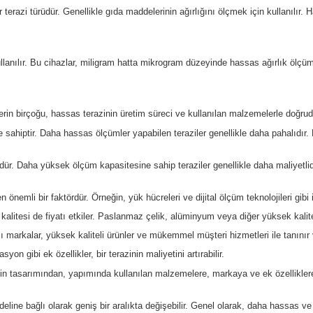
bir dizi faktör bulunmaktadır. Bu faktörler arasında hassasiyet
çmek zorunda oldukları için, terazinin hassas ölçüm yapabilmesi ge
htiyaç duyarlar.
ı genellikle birkaç gramdan birkaç kilograma kadar değişir. Bu 
a çalışırken dayanıklı olmalıdır. Ayrıca, ağır kullanıma ve sert ç
olmalıdır. Ekranın okunabilir olması, tuşların rahatça kullanılabili
 için düzenli olarak kalibre edilmesi gerekir. Birçok hassas ter
bu nedenle terazinin uluslar arası standartlara uygun olduğunu be
gun bir terazi seçerken bu iki faktörü dikkate almak önemlidir.
re dikkat etmelidir. Hassas terazi, bir kuyumcunun işinin ayrıl
an kullanılan bir terazi türüdür. Genellikle gıda maddelerinin ağı