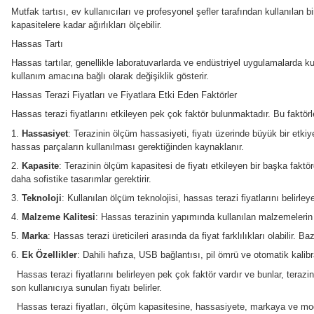
Kuyumcuların hassas terazi seçerken dikkate alması gereken 
olursak:
•
Hassasiyet
: Kuyumcular, genellikle çok küçük ağırlıkları öl
Kuyumcular genellikle miligram veya daha hassas terazilere i
•
Ölçüm Kapasitesi
: Kuyumcuların ağırlık ölçüm ihtiyaçlar
•
Dayanıklılık
: Terazi, genellikle değerli metaller ve taşlarl
•
Kullanım Kolaylığı
: Terazinin kullanımı kolay ve anlaşılır 
•
Kalibrasyon
: Terazinin doğru ölçümler yapmaya devam etmesi
•
Sertifikalar
: Kuyumcular için hassas ölçüm çok önemlidir ve 
•
Fiyat
: Kalite ve fiyat genellikle el ele gider, bu nedenle uy
Sonuç olarak, bir kuyumcu hassas terazi seçerken bu faktörle
sağlanması için çok önemlidir.
Mutfak Tartısı
Mutfak tartısı, ev kullanıcıları ve profesyonel şefler tarafınd
kapasitelere kadar ağırlıkları ölçebilir.