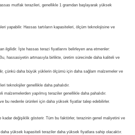
, ölçüm kapasitesi, dayanıklılık ve kullanım kolaylığı bulunmak
reklidir. Terazinin ölçebileceği en küçük ağırlık birimi, bir tera
nedenle, terazinin maksimum ölçüm kapasitesi, kuyumcunun ihtiya
evre koşullarına dayanabilecek bir yapıya sahip olmalıdır.
r olması ve özelliklerin kolayca erişilebilir olması önemlidir.
azi, bu işlemi kolaylaştıran otomatik kalibrasyon özelliklerine s
lgeleyen bir sertifika (örneğin, ISO sertifikası) ile gelmesi ön
maz bir parçasıdır ve doğru terazinin seçilmesi, işin doğru yap
rlığını ölçmek için kullanılır. Hassas mutfak terazileri, genellik