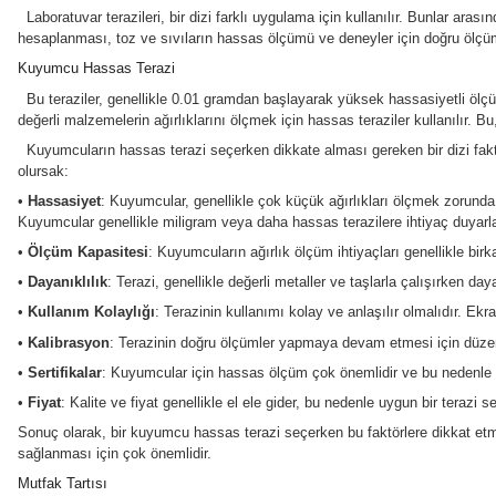
çalışmaları sıklıkla çok küçük miktarları ölçmeyi gerektirir.
Laboratuvar terazileri genellikle 0.1 mg (miligram) ile 0.01 g
genellikle diğer türlerden daha pahalıdır.
Laboratuvar terazileri genellikle şu özelliklere sahiptir:
•
Hassasiyet
: Laboratuvar terazileri genellikle miligramın ço
•
Kapasite
: Laboratuvar terazileri genellikle küçük miktarda
malzeme ölçebilir.
•
Kalibrasyon
: Hassas terazilerin doğru ölçümler yapmaya dev
•
Stabilite
: Laboratuvar terazileri, ölçüm süresince istikrarl
•
Veri Çıktısı
: Birçok laboratuvar terazisi, ölçümlerin doğruda
Laboratuvar terazileri, bir dizi farklı uygulama için kullanılı
hesaplanması, toz ve sıvıların hassas ölçümü ve deneyler içi
Kuyumcu Hassas Terazi
Bu teraziler, genellikle 0.01 gramdan başlayarak yüksek hassas
değerli malzemelerin ağırlıklarını ölçmek için hassas terazile