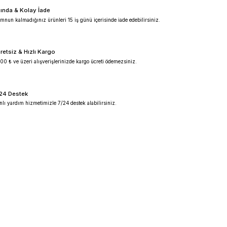
e Baykon, kaliteli ürünleri ve mükemmel müşteri hizmetleri ile 
 dayanıklılık ve hassasiyetleri ile bilinir.
lere bağlı olarak, belirli bir kullanım durumu ve bütçe için hang