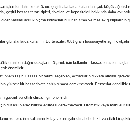
ulamalar ve ticari işlemler dahil olmak üzere çeşitli alanlarda ku
ktadır. Aşağıda, çeşitli hassas terazi tipleri, fiyatları ve kapasi
r, kuyumcular ve diğer hassas ağırlık ölçme ihtiyaçları bulunan fi
 laboratuvarlar gibi alanlarda kullanılır. Bu teraziler, 0.01 gram
e diğer farmasötik ürünlerin doğru dozajlarını ölçmek için kullanı
rlık ölçümleri çok önemlidir.
ölçmek için hayati önem taşır. Hassas bir terazi seçerken, eczacı