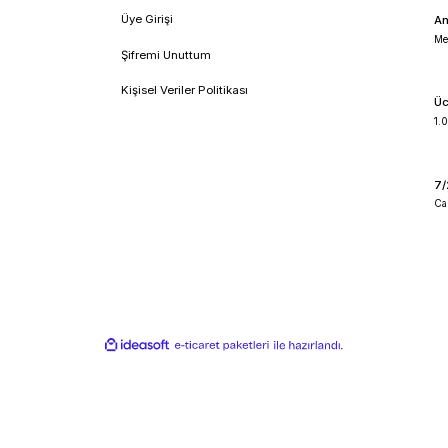
nusunda uzmanlaşmış bir Türk şirketidir. Hassas terazi üretimind
da uzmanlaşmış bir başka Türk markasıdır. Tem hassas terazileri,
yat noktaları sunar.
sasiyet, ölçüm kapasitesi, malzeme kalitesi ve fiyat gibi faktör
!