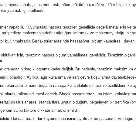
 (gram) arasında bir hassasiyete sahip olabilirler. Laboratuvar u
k küçük bir bölümünü ölçebilir. Bu, özellikle kimya ve biyoloji la
 malzeme ölçmek için tasarlanmıştır. Bu, genellikle birkaç gramda
am etmesi için düzenli olarak kalibre edilmesi gerekir. Birçok la
ı bir okuma sağlamalıdır. Bu, genellikle özel bir tasarım ve hava 
n bir bilgisayara aktarılmasını sağlayan bir veri çıktı özelliğine
r. Bunlar arasında kimyasal analiz, malzeme testi, hücre kültürü h
n doğru ölçümler yapmak için kullanılır.
iyetli ölçümler yapabilir. Kuyumcular, hassas terazileri genellik
r kullanılır. Bu, müşterilere malzemenin doğru ağırlığını belirtme