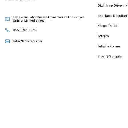
•
Baykon
: Baykon, endüstriyel tartım ve ölçüm sistemleri ko
•
Tem
: Tem, endüstriyel ölçüm ve tartım ekipmanları konusun
Bu şirketlerin her biri farklı ürün yelpazeleri, özellikler ve fi
Sonuç olarak, en iyi hassas teraziyi seçmek, özellikle de has
anlamına gelir.
Tüm Bloglar
E - Bültenimize Kaydolun
Kampanya ve duyurularımızdan ilk sizin haberiniz olsun