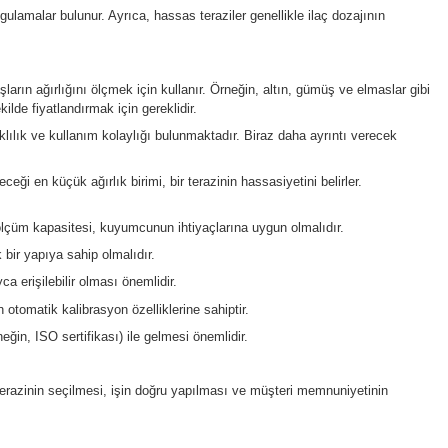
ygulamaları genellikle yüksek hassasiyet ve doğruluk gerektirir, 
boratuvarlarında önemlidir, çünkü bu alanlarda yapılan deneyler g
n birkaç kilograma kadar olan bir aralıktır. Ancak, bazı laborat
boratuvar terazisi, bu işlemi kolaylaştıran otomatik kalibrasyon 
akımını ve sıcaklık değişikliklerini minimumda tutan bir muhafaza
 sahiptir. Bu, ölçümlerin kolayca kaydedilmesini ve analiz edilmes
azırlığı ve diğer biyolojik uygulamalar bulunur. Ayrıca, hassas te
le değerli metallerin ve taşların ağırlığını ölçmek için kullanır
k ve malzemeyi doğru bir şekilde fiyatlandırmak için gereklidir.