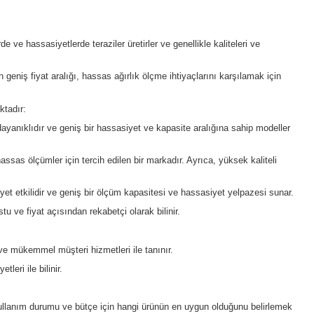
eyinde hassas ağırlık ölçümleri yapabilir. Hassas tartıların kapa
anılan malzemelerle doğrudan ilgilidir. İşte hassas terazi fiyatla
r genellikle daha pahalıdır. Bu, hassasiyetin artmasıyla birlikte,
iler genellikle daha maliyetlidir, çünkü daha büyük yüklerin öl
tal ölçüm teknolojileri gibi ileri teknolojiler genellikle daha pahal
yum veya diğer yüksek kaliteli malzemelerden yapılmış teraziler 
üşteri hizmetleri ile tanınır ve bu nedenle ürünleri için daha yüks
abilir.
, markaya ve ek özelliklere kadar değişiklik gösterir. Tüm bu fak