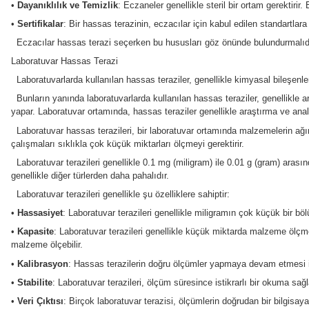
•
Hassasiyet
: İlaçları ve aktif maddeleri doğru bir şekilde 
hassasiyeti çok önemlidir.
•
Doğruluk
: Hassas terazinin ölçümleri tutarlı ve doğru olmalı
•
Kalibrasyon
: Hassas terazilerin doğru ölçümler yapmaya de
kullanmasını sağlar.
•
Kullanım Kolaylığı
: Eczacılar genellikle yoğun bir çalışma 
sahip bir terazi idealdir.
•
Dayanıklılık ve Temizlik
: Eczaneler genellikle steril bir o
•
Sertifikalar
: Bir hassas terazinin, eczacılar için kabul edi
Eczacılar hassas terazi seçerken bu hususları göz önünde bulu
Laboratuvar Hassas Terazi
Laboratuvarlarda kullanılan hassas teraziler, genellikle kimy
Bunların yanında laboratuvarlarda kullanılan hassas teraziler,
yapar. Laboratuvar ortamında, hassas teraziler genellikle araş
Laboratuvar hassas terazileri, bir laboratuvar ortamında malz