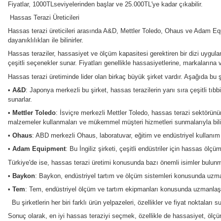
Hassas Tartı
Hassas tartılar, genellikle laboratuvarlarda ve endüstriyel uy
kullanım amacına bağlı olarak değişiklik gösterir.
Hassas Terazi Fiyatları ve Fiyatlara Etki Eden Faktörler
Hassas terazi fiyatlarını etkileyen pek çok faktör bulunmaktad
1.
Hassasiyet
: Terazinin ölçüm hassasiyeti, fiyatı üzerinde b
hassas parçaların kullanılması gerektiğinden kaynaklanır.
2.
Kapasite
: Terazinin ölçüm kapasitesi de fiyatı etkileyen
daha sofistike tasarımlar gerektirir.
3.
Teknoloji
: Kullanılan ölçüm teknolojisi, hassas terazi fiyatl
4.
Malzeme Kalitesi
: Hassas terazinin yapımında kullanılan 
5.
Marka
: Hassas terazi üreticileri arasında da fiyat farklılı
6.
Ek Özellikler
: Dahili hafıza, USB bağlantısı, pil ömrü ve oto
Hassas terazi fiyatlarını belirleyen pek çok faktör vardır ve
son kullanıcıya sunulan fiyatı belirler.