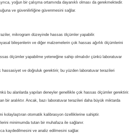
mektedir. Eczacılar genellikle miligram veya daha küçük ölçekler
Otomatik veya manuel kalibrasyon özelliklerine sahip bir terazi,
ır. Hızlı ve etkili bir şekilde ağırlık ölçebilmek için basit bir 
edilebilen bir terazi önemlidir. Ayrıca, yoğun bir çalışma ortamın
Bu, eczacının terazinin doğruluğuna ve güvenilirliğine güvenmesin
de hazırlanmasını sağlar.
yapmak için kullanılır. Bu teraziler, mikrogram düzeyinde hassas
ır. Bu cihazlar, genellikle kimyasal bileşenlerin ve diğer malzem
tür teraziler, genellikle çok hassas ölçümler yapabilme yeteneği