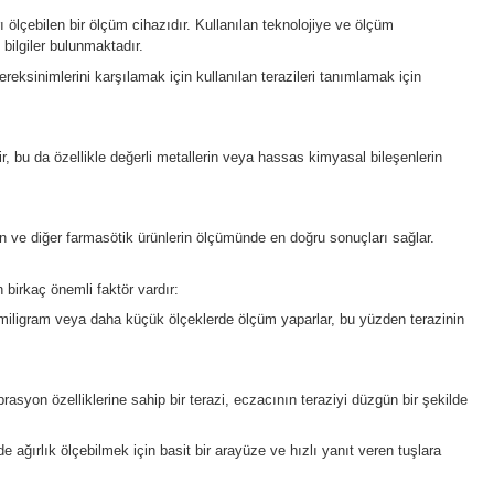
llanılan, çok küçük ağırlıkları ölçebilen bir ölçüm cihazıdır. Kul
teleri hakkında daha ayrıntılı bilgiler bulunmaktadır.
rma ve meslek guruplarının gereksinimlerini karşılamak için kulla
 hassasiyetle ağırlık ölçebilir, bu da özellikle değerli metalleri
lır. Hassas teraziler, ilaçların ve diğer farmasötik ürünlerin öl
ların dikkate alması gereken birkaç önemli faktör vardır: